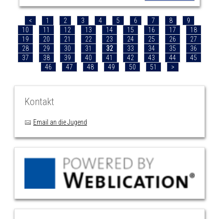
<
1
2
3
4
5
6
7
8
9
10
11
12
13
14
15
16
17
18
19
20
21
22
23
24
25
26
27
28
29
30
31
32
33
34
35
36
37
38
39
40
41
42
43
44
45
46
47
48
49
50
51
>
Kontakt
Email an die Jugend